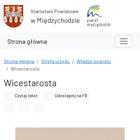
Przejdź do treści
Przejdź do wyszukiwarki
Starostwo Powiatowe
w Międzychodzie
Strona główna
Strona główna
Strefa urzędu
Władze powiatu
Wicestarosta
Wicestarosta
Czytaj tekst
Udostępnij na FB
Odstęp między wyrazami
Odstęp między literami
Odstęp między wierszami