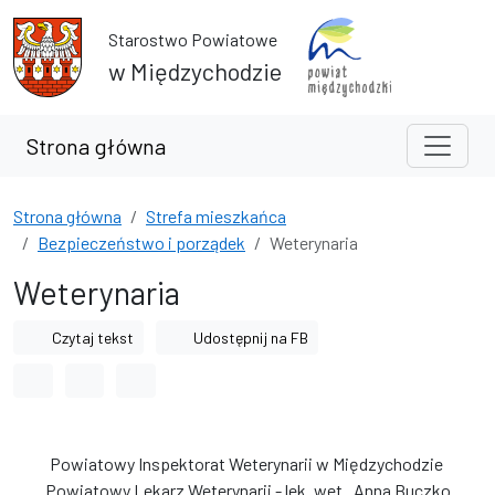
Przejdź do treści
Przejdź do wyszukiwarki
Starostwo Powiatowe
w Międzychodzie
Strona główna
Strona główna
Strefa mieszkańca
Bezpieczeństwo i porządek
Weterynaria
Weterynaria
Czytaj tekst
Udostępnij na FB
Odstęp między wyrazami
Odstęp między literami
Odstęp między wierszami
Powiatowy Inspektorat Weterynarii w Międzychodzie
Powiatowy Lekarz Weterynarii - lek. wet. Anna Buczko