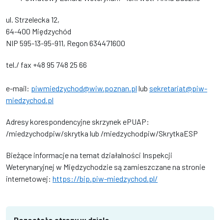
ul. Strzelecka 12,
64-400 Międzychód
NIP 595-13-95-911, Regon 634471600
tel./ fax +48 95 748 25 66
e-mail:
piwmiedzychod@wiw.poznan.pl
lub
sekretariat@piw-
miedzychod.pl
Adresy korespondencyjne skrzynek ePUAP:
/miedzychodpiw/skrytka lub /miedzychodpiw/SkrytkaESP
Bieżące informacje na temat działalności Inspekcji
Weterynaryjnej w Międzychodzie są zamieszczane na stronie
internetowej:
https://bip.piw-miedzychod.pl/
Pozostałe strony w dziale