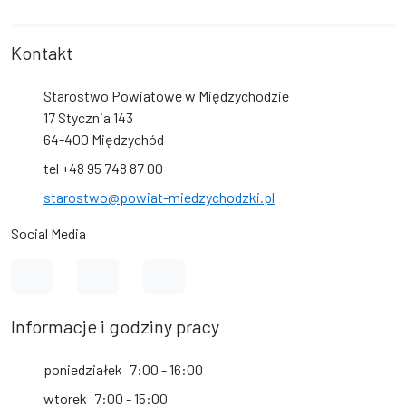
Kontakt
Starostwo Powiatowe w Międzychodzie
17 Stycznia 143
64-400 Międzychód
tel +48 95 748 87 00
starostwo@powiat-miedzychodzki.pl
Social Media
Link do profilu na Facebook
Link do kanału na YouTube
Link do profilu na Instagram
Informacje i godziny pracy
poniedziałek
7:00 - 16:00
wtorek
7:00 - 15:00