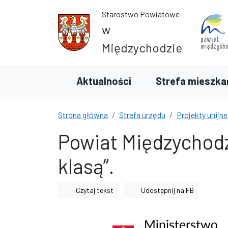
Przejdź do treści
Przejdź do wyszukiwarki
Starostwo Powiatowe
w
Międzychodzie
Aktualności
Strefa mieszka
Strona główna
Strefa urzędu
Projekty unijne
Powiat Międzychodz
klasą”.
Czytaj tekst
Udostępnij na FB