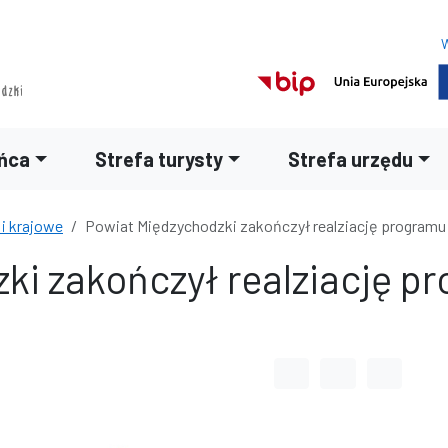
W
ńca
Strefa turysty
Strefa urzędu
 i krajowe
Powiat Międzychodzki zakończył realziację programu ‘
ki zakończył realziację pr
Odstęp między wyrazami
Odstęp między li
Odstęp m