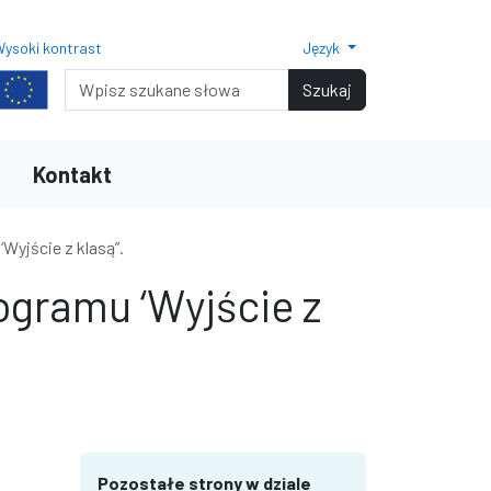
ysoki kontrast
Język
Normalny rozmiar czcionki
Rozmiar czcionki 150%
Rozmiar czcionki 200%
Wyszukiwarka
Szukaj
Kontakt
Wyjście z klasą”.
ogramu ‘Wyjście z
terami
iędzy wierszami
Pozostałe strony w dziale