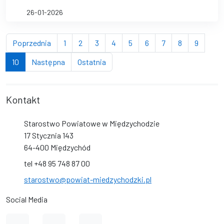
26-01-2026
strona
strona
strona
strona
strona
strona
strona
strona
strona
strona
Poprzednia
1
2
3
4
5
6
7
8
9
(bieżąca strona)
strona
strona
10
Następna
Ostatnia
Kontakt
Starostwo Powiatowe w Międzychodzie
17 Stycznia 143
64-400 Międzychód
tel +48 95 748 87 00
starostwo@powiat-miedzychodzki.pl
Social Media
Link do profilu na Facebook
Link do kanału na YouTube
Link do profilu na Instagram