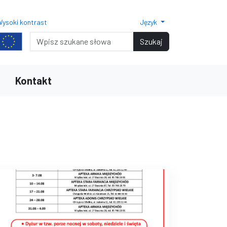
ysoki kontrast
Język
Normalny rozmiar czcionki
Rozmiar czcionki 150%
Rozmiar czcionki 200%
Wyszukiwarka
Szukaj
Kontakt