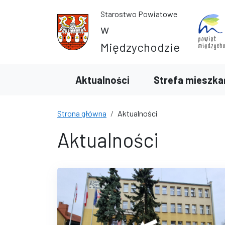
Przejdź do treści
Przejdź do wyszukiwarki
Starostwo Powiatowe
w
Międzychodzie
Aktualności
Strefa mieszka
Strona główna
Aktualności
Aktualności