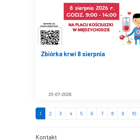
Zbiórka krwi 8 sierpnia
23-07-2026
(bieżąca strona)
strona
strona
strona
strona
strona
strona
strona
strona
s
1
2
3
4
5
6
7
8
9
10
Kontakt